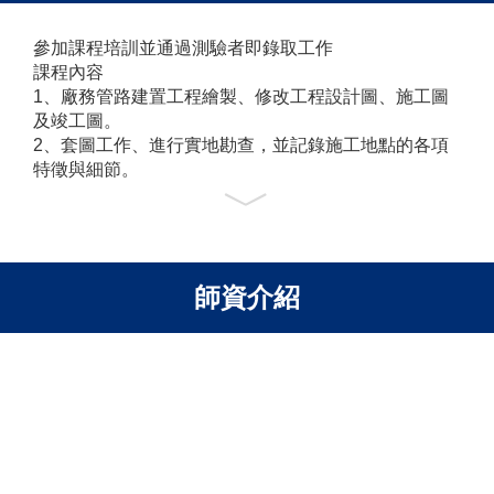
參加課程培訓並通過測驗者即錄取工作
課程內容
1
、廠務管路建置工程繪製、修改工程設計圖、施工圖
及竣工圖。
2
、套圖工作、進行實地勘查，並記錄施工地點的各項
特徵與細節。
﹀
3
、工程階段的施工圖紙繪制、管路材料數量計算優化
及現場空間協調。
4
、使用
AutoCAD
及
Revit 3D
繪圖
Revit
或
AutoCAD
其他條件
師資介紹
1.
無工程經驗可
;
具半導體相關廠務系統及管道之規劃設
計或施工經驗者優先；
2.
需有良好溝通能力及抗壓性，與業主及承包商協商溝
通；
工作經歷
不拘
學歷要求