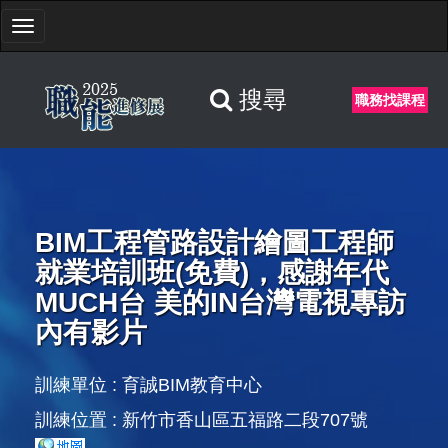
Toggle
navigation
搜尋
職務找課程
BIM工程管路設計繪圖工程師
就業培訓班(免費)，感謝年代
MUCH台 美的IN台灣電視專訪
內有影片
訓練單位 :
育誠BIM教育中心
訓練位置 : 新竹市香山區五福路二段707號