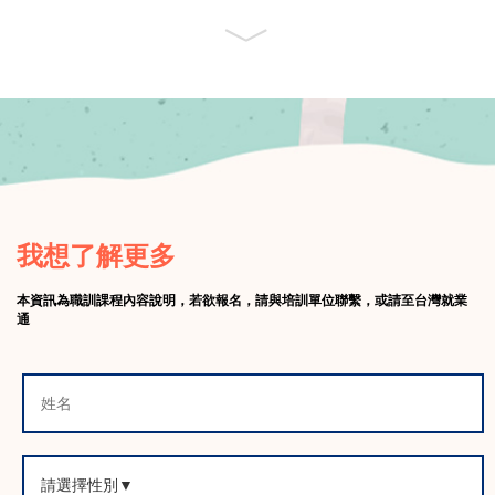
高中以上
科系不拘
歡迎二度就業人士
﹀
工作待遇
月薪
40,000~65,000
元
（固定或變動薪資因個人資歷或
績效而異）
課程大
時
課程內容
綱
數
前置作
1.BIM
基本概念、2.REVIT使用者介面設
1
業準備
定、3.REVIT基本指令操作。
專案設
1.
專案設定、2.專案方位設定、3.樓層、網
1
我想了解更多
定
格建立、4.匯入CAD參考底圖。
結構建
1.
建立筏基、2.建立結構柱、3.建立結構
12
本資訊為職訓課程內容說明，若欲報名，請與培訓單位聯繫，或請至台灣就業
模
樑、4.建立樓板、5.建立結構牆。
通
建築建
1.
建立樓梯、2.建立圍欄、3.建立坡道、4.建
5
模
立玻璃帷幕、5.建立屋頂等。
數量統
1.
建立數量明細表。
1
計
彩現動
1.
渲染效果圖、2.3D漫遊動畫。
1
畫
1.
圖紙設定、2.建立平面圖、立面圖及剖面