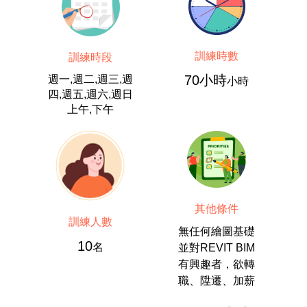
訓練時數
訓練時段
70小時
週一,週二,週三,週
小時
四,週五,週六,週日
上午,下午
其他條件
訓練人數
無任何繪圖基礎
10
名
並對REVIT BIM
有興趣者，欲轉
職、陞遷、加薪
對建築模型有興