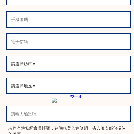
出圖
2
圖、3.將圖紙轉換成DWG格式。
碰撞檢
1.
利用NAVISWORKS執行碰撞檢查。
1
查
共28小
時
換一組
若您有進修網會員帳號，建議您登入進修網，省去填表部份欄位