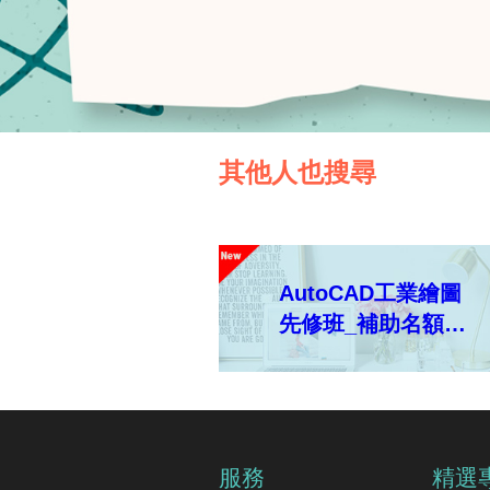
其他人也搜尋
AutoCAD工業繪圖
先修班_補助名額限
50名
服務
精選