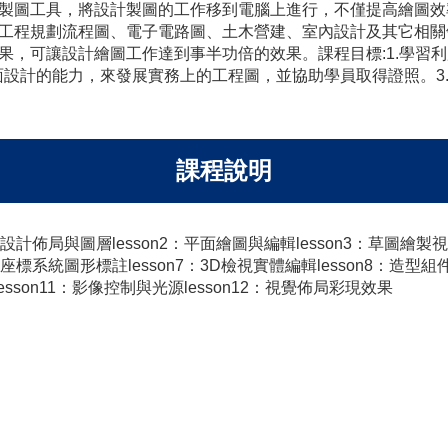
n)淘汰了傳統的製圖工具，將設計製圖的工作移到電腦上進行，不僅提
工程規劃流程圖、電子電路圖、土木營建、室內設計及其它相關領域
，可讓設計繪圖工作達到事半功倍的效果。課程目標:1.學習利用
3D平面設計的能力，來發展實務上的工程圖，並協助學員取得證照。
課程說明
n1：設計佈局與圖層lesson2：平面繪圖與編輯lesson3：草圖繪製
6：座標系統圖形標註lesson7：3D檢視實體編輯lesson8：造型組
esson11：影像控制與光源lesson12：視覺佈局彩現效果