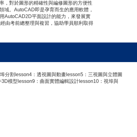
高繪圖效率，對於圖形的精確性與編修圖形的方便性
。AutoCAD即是孕育而生的應用軟體，
AutoCAD2D平面設計的能力，來發展實
3.經由考前總整理與複習，協助學員順利取得
視埠分割lesson4：透視圖與動畫lesson5：三視圖與立體圖
件3D模型lesson9：曲面實體編輯設計lesson10：視埠與