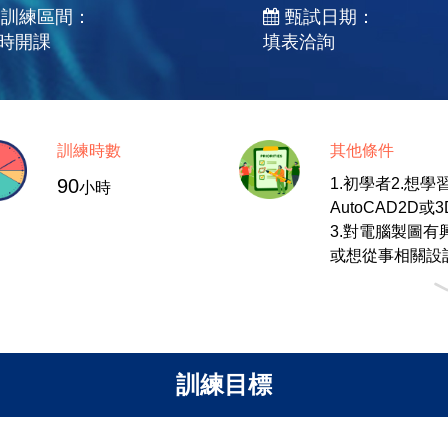
訓練區間：
甄試日期：
時開課
填表洽詢
訓練時數
其他條件
90
1.初學者2.想學
小時
AutoCAD2D或
3.對電腦製圖有
或想從事相關設
業者，如:CAD.....
訓練目標