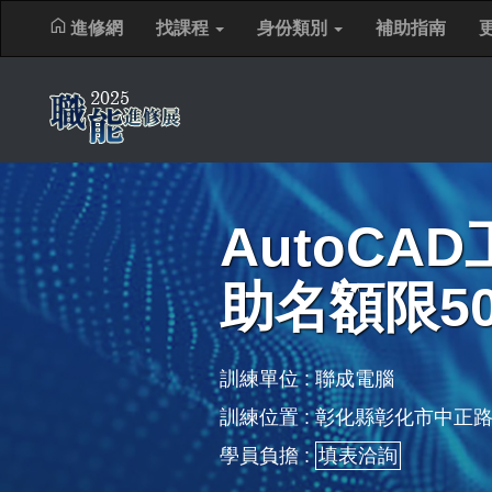
進修網
找課程
身份類別
補助指南
AutoCA
助名額限5
訓練單位 :
聯成電腦
訓練位置 : 彰化縣彰化市中正路
學員負擔 :
填表洽詢