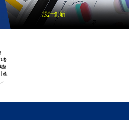
設計創新
習
3D者
興趣
計產
.
﹀