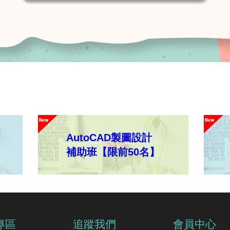
AutoCAD製圖設計
補助班【限前50名】
專區
追蹤我們
會員中心