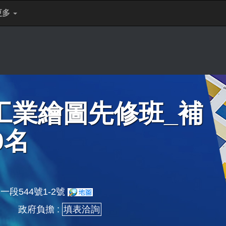
更多
D工業繪圖先修班_補
0名
一段544號1-2號
政府負擔 :
填表洽詢