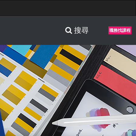
搜尋
職務找課程