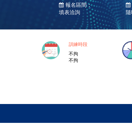
報名區間：
填表洽詢
隨
訓練時段
不拘
不拘