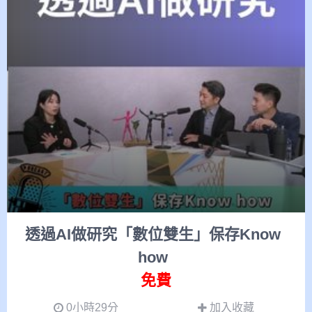
透過AI做研究「數位雙生」保存Know
how
免費
0小時29分
加入收藏